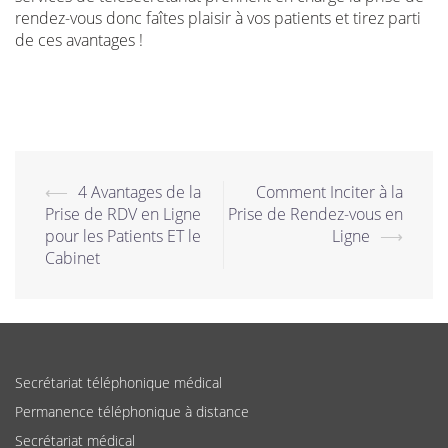
rendez-vous donc faîtes plaisir à vos patients et tirez parti
de ces avantages !
⟵
4 Avantages de la
Comment Inciter à la
Navigation
Prise de RDV en Ligne
Prise de Rendez-vous en
d’article
pour les Patients ET le
Ligne
⟶
Cabinet
Secrétariat téléphonique médical
Permanence téléphonique à distance
Secrétariat médical