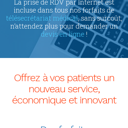
La prise de RDV par Internet est
incluse dans tous nos forfaits de
télésecrétariat médical
, sans surcoût,
n’attendez plus pour demander un
devis en ligne
!
Offrez à vos patients un
nouveau service,
économique et innovant