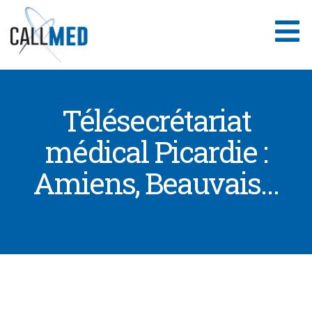
Aller
au
contenu
Télésecrétariat
médical Picardie :
Amiens, Beauvais…