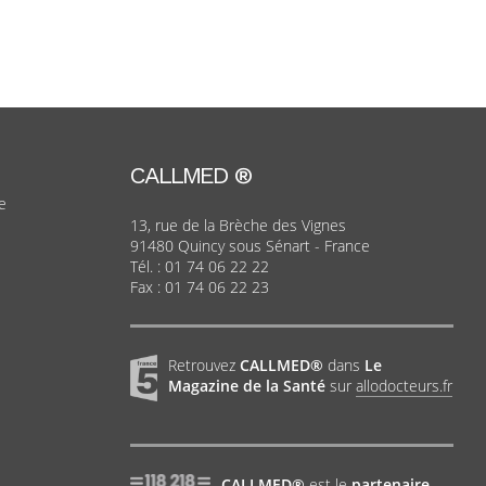
CALLMED ®
e
13, rue de la Brèche des Vignes
91480 Quincy sous Sénart - France
Tél. :
01 74 06 22 22
Fax : 01 74 06 22 23
Retrouvez
CALLMED®
dans
Le
Magazine de la Santé
sur
allodocteurs.fr
CALLMED®
est le
partenaire