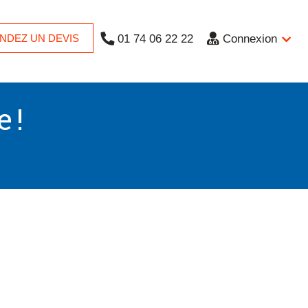
NDEZ UN DEVIS
01 74 06 22 22
Connexion
 !