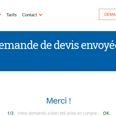
DEMA
Tarifs
Contact
emande de devis envoyée
Merci !
1/3
Votre demande a bien été prise en compte…
OK