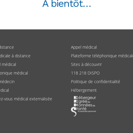
A bientôt…
distance
Appel médical
dicale à distance
Plateforme téléphonique médical
l médical
Sites à découvrir
honique médical
118 218 DISPO
médecin
Politique de confidentialité
dical
Hébergement
ez-vous médical externalisée