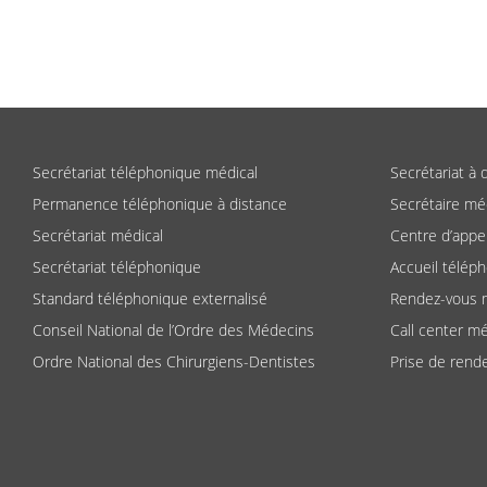
Secrétariat téléphonique médical
Secrétariat à 
Permanence téléphonique à distance
Secrétaire mé
Secrétariat médical
Centre d’appe
Secrétariat téléphonique
Accueil télép
Standard téléphonique externalisé
Rendez-vous 
Conseil National de l’Ordre des Médecins
Call center mé
Ordre National des Chirurgiens-Dentistes
Prise de rend